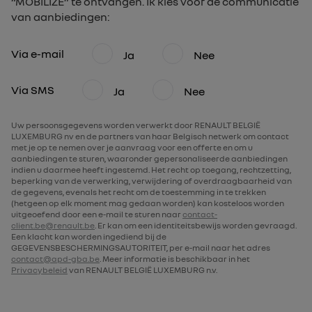
“MOBILIZE” te ontvangen. Ik kies voor de communicatie
van aanbiedingen:
Via e-mail
Ja
Nee
Via SMS
Ja
Nee
Uw persoonsgegevens worden verwerkt door RENAULT BELGIË
LUXEMBURG nv en de partners van haar Belgisch netwerk om contact
met je op te nemen over je aanvraag voor een offerte en om u
aanbiedingen te sturen, waaronder gepersonaliseerde aanbiedingen
indien u daarmee heeft ingestemd. Het recht op toegang, rechtzetting,
beperking van de verwerking, verwijdering of overdraagbaarheid van
de gegevens, evenals het recht om de toestemming in te trekken
(hetgeen op elk moment mag gedaan worden) kan kosteloos worden
uitgeoefend door een e-mail te sturen naar
contact-
client.be@renault.be
. Er kan om een identiteitsbewijs worden gevraagd.
Een klacht kan worden ingediend bij de
GEGEVENSBESCHERMINGSAUTORITEIT, per e-mail naar het adres
contact@apd-gba.be
. Meer informatie is beschikbaar in het
Privacybeleid
van RENAULT BELGIË LUXEMBURG n.v.