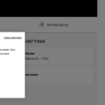
4
Bevestiging
alles weigeren
SAMENVATTING
te meten. Aan
Model
 content
Renault – Clio
Verdeler