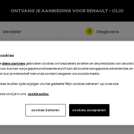
ONTVANG JE AANBIEDING VOOR RENAULT – CLIO
3
Verdeler
Gegevens
 cookies
te
diens partners
gebruiken cookies om bezoekers te tellen en de prestaties van de site 
rvan kunnen we je gepersonaliseerde en/of aan de locatie aangepaste advertenties en
n kun je interactief met onze content reageren via sociale media.
ties te allen tijde wijzigen via het gedeelte 'Mijn cookies beheren' op onze site.
Achternaam
tie vind je in ons
cookie policy.
cookies beheren
cookies accepteren
Telefoon