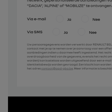
netwerk, gepersonaliseerde aanbiedingen va
“DACIA”, ‘ALPINE’ of “MOBILIZE” te ontvangen
Via e-mail
Ja
Nee
Via SMS
Ja
Nee
Uw persoonsgegevens worden verwerkt door RENAULT BELG
contact met je op te nemen over je aanvraag voor een offe
aanbiedingen indien u daarmee heeft ingestemd. Het recht 
overdraagbaarheid van de gegevens, evenals het recht om
worden) kan kosteloos worden uitgeoefend door een e-mail 
identiteitsbewijs worden gevraagd. Een klacht kan worde
het adres
contact@apd-gba.be
. Meer informatie is beschi