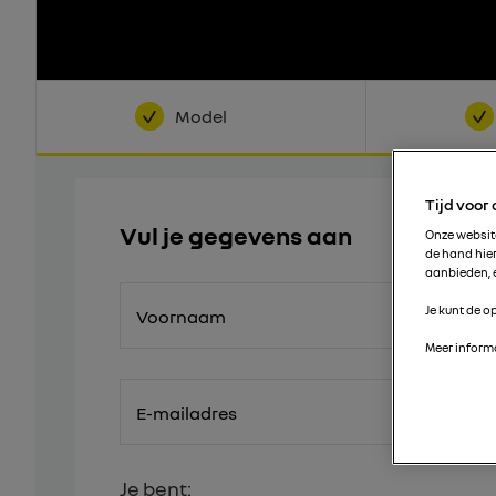
Model
Tijd voor
Vul je gegevens aan
Onze websi
de hand hie
aanbieden, e
Je kunt de op
Voornaam
Meer informa
E-mailadres
Je bent: