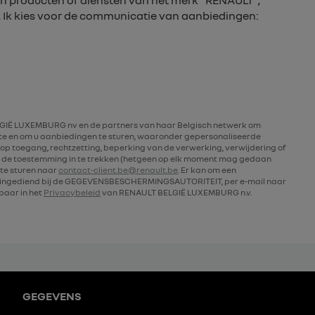
n producten of diensten van het merk “RENAULT”,
. Ik kies voor de communicatie van aanbiedingen:
IË LUXEMBURG nv en de partners van haar Belgisch netwerk om
rte en om u aanbiedingen te sturen, waaronder gepersonaliseerde
op toegang, rechtzetting, beperking van de verwerking, verwijdering of
 de toestemming in te trekken (hetgeen op elk moment mag gedaan
te sturen naar
contact-client.be@renault.be
. Er kan om een
n ingediend bij de GEGEVENSBESCHERMINGSAUTORITEIT, per e-mail naar
kbaar in het
Privacybeleid
van RENAULT BELGIË LUXEMBURG n.v.
GEGEVENS