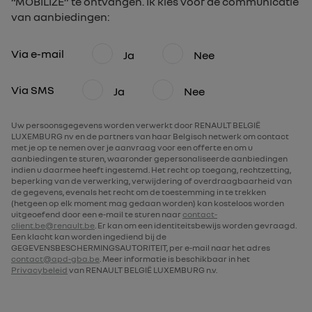
“MOBILIZE” te ontvangen. Ik kies voor de communicatie
van aanbiedingen:
Via e-mail
Ja
Nee
Via SMS
Ja
Nee
Uw persoonsgegevens worden verwerkt door RENAULT BELGIË
LUXEMBURG nv en de partners van haar Belgisch netwerk om contact
met je op te nemen over je aanvraag voor een offerte en om u
aanbiedingen te sturen, waaronder gepersonaliseerde aanbiedingen
indien u daarmee heeft ingestemd. Het recht op toegang, rechtzetting,
beperking van de verwerking, verwijdering of overdraagbaarheid van
de gegevens, evenals het recht om de toestemming in te trekken
(hetgeen op elk moment mag gedaan worden) kan kosteloos worden
uitgeoefend door een e-mail te sturen naar
contact-
client.be@renault.be
. Er kan om een identiteitsbewijs worden gevraagd.
Een klacht kan worden ingediend bij de
GEGEVENSBESCHERMINGSAUTORITEIT, per e-mail naar het adres
contact@apd-gba.be
. Meer informatie is beschikbaar in het
Privacybeleid
van RENAULT BELGIË LUXEMBURG n.v.