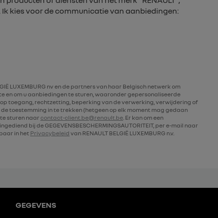
n producten of diensten van het merk “RENAULT”,
. Ik kies voor de communicatie van aanbiedingen:
IË LUXEMBURG nv en de partners van haar Belgisch netwerk om
rte en om u aanbiedingen te sturen, waaronder gepersonaliseerde
op toegang, rechtzetting, beperking van de verwerking, verwijdering of
 de toestemming in te trekken (hetgeen op elk moment mag gedaan
te sturen naar
contact-client.be@renault.be
. Er kan om een
n ingediend bij de GEGEVENSBESCHERMINGSAUTORITEIT, per e-mail naar
kbaar in het
Privacybeleid
van RENAULT BELGIË LUXEMBURG n.v.
GEGEVENS