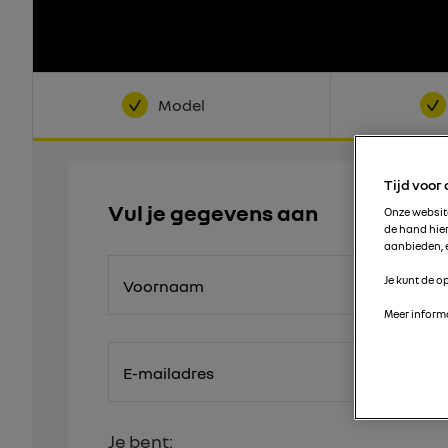
Model
Tijd voor
Vul je gegevens aan
Onze websi
de hand hie
aanbieden, e
Je kunt de op
Voornaam
Meer informa
E-mailadres
Je bent: