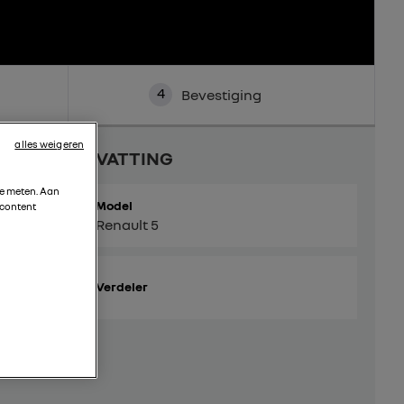
4
Bevestiging
alles weigeren
SAMENVATTING
te meten. Aan
Model
 content
Renault 5
Verdeler