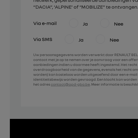
netwerk, gepersonaliseerde aanbiedingen va
“DACIA”, ‘ALPINE’ of “MOBILIZE” te ontvangen
Via e-mail
Ja
Nee
Via SMS
Ja
Nee
Uw persoonsgegevens worden verwerkt door RENAULT BELG
contact met je op te nemen over je aanvraag voor een offe
aanbiedingen indien u daarmee heeft ingestemd. Het recht 
overdraagbaarheid van de gegevens, evenals het recht om
worden) kan kosteloos worden uitgeoefend door een e-mail 
identiteitsbewijs worden gevraagd. Een klacht kan worde
het adres
contact@apd-gba.be
. Meer informatie is beschi