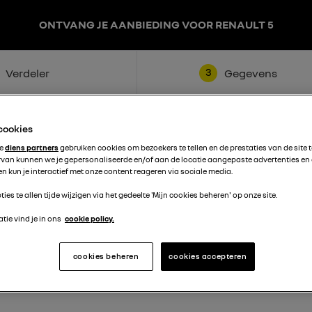
ONTVANG JE AANBIEDING VOOR RENAULT 5
3
Verdeler
Gegevens
 cookies
te
diens partners
gebruiken cookies om bezoekers te tellen en de prestaties van de site 
rvan kunnen we je gepersonaliseerde en/of aan de locatie aangepaste advertenties en
n kun je interactief met onze content reageren via sociale media.
ties te allen tijde wijzigen via het gedeelte 'Mijn cookies beheren' op onze site.
Achternaam
tie vind je in ons
cookie policy.
cookies beheren
cookies accepteren
Telefoon