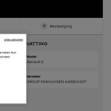
4
Bevestiging
alles weigeren
SAMENVATTING
te meten. Aan
Model
 content
Renault 5
Verdeler
GROUP PASHUYSEN AARSCHOT