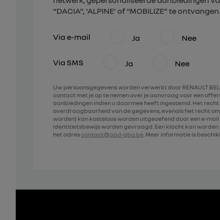
netwerk, gepersonaliseerde aanbiedingen va
“DACIA”, ‘ALPINE’ of “MOBILIZE” te ontvangen
Via e-mail
Ja
Nee
Via SMS
Ja
Nee
Uw persoonsgegevens worden verwerkt door RENAULT BELG
contact met je op te nemen over je aanvraag voor een offe
aanbiedingen indien u daarmee heeft ingestemd. Het recht 
overdraagbaarheid van de gegevens, evenals het recht om
worden) kan kosteloos worden uitgeoefend door een e-mail 
identiteitsbewijs worden gevraagd. Een klacht kan worde
het adres
contact@apd-gba.be
. Meer informatie is beschi