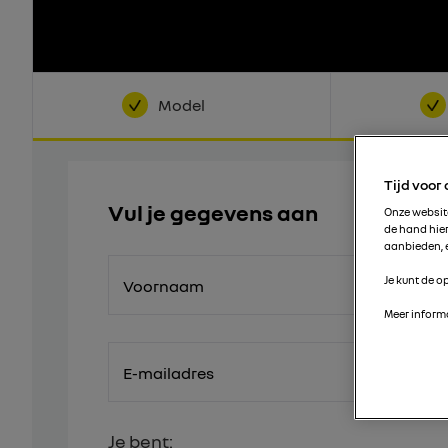
Model
Tijd voor
Vul je gegevens aan
Onze websi
de hand hie
aanbieden, e
Je kunt de op
Voornaam
Meer informa
E-mailadres
Je bent: