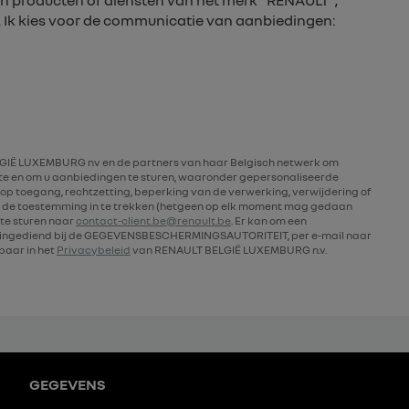
n producten of diensten van het merk “RENAULT”,
. Ik kies voor de communicatie van aanbiedingen:
IË LUXEMBURG nv en de partners van haar Belgisch netwerk om
rte en om u aanbiedingen te sturen, waaronder gepersonaliseerde
op toegang, rechtzetting, beperking van de verwerking, verwijdering of
 de toestemming in te trekken (hetgeen op elk moment mag gedaan
te sturen naar
contact-client.be@renault.be
. Er kan om een
n ingediend bij de GEGEVENSBESCHERMINGSAUTORITEIT, per e-mail naar
kbaar in het
Privacybeleid
van RENAULT BELGIË LUXEMBURG n.v.
GEGEVENS