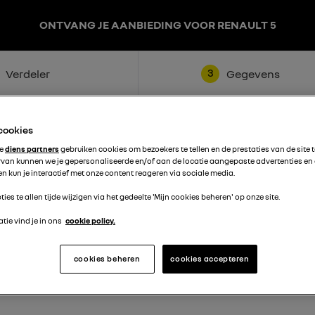
ONTVANG JE AANBIEDING VOOR RENAULT 5
3
Verdeler
Gegevens
 cookies
te
diens partners
gebruiken cookies om bezoekers te tellen en de prestaties van de site 
rvan kunnen we je gepersonaliseerde en/of aan de locatie aangepaste advertenties en
n kun je interactief met onze content reageren via sociale media.
ties te allen tijde wijzigen via het gedeelte 'Mijn cookies beheren' op onze site.
Achternaam
tie vind je in ons
cookie policy.
cookies beheren
cookies accepteren
Telefoon