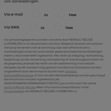
van aanbiedingen:
Via e-mail
Ja
Nee
Via SMS
Ja
Nee
Uw persoonsgegevens worden verwerkt door RENAULT BELGIË
LUXEMBURG nv en de partners van haar Belgisch netwerk om contact
met je op te nemen over je aanvraag voor een offerte en om u
aanbiedingen te sturen, waaronder gepersonaliseerde aanbiedingen
indien u daarmee heeft ingestemd. Het recht op toegang, rechtzetting,
beperking van de verwerking, verwijdering of overdraagbaarheid van
de gegevens, evenals het recht om de toestemming in te trekken
(hetgeen op elk moment mag gedaan worden) kan kosteloos worden
uitgeoefend door een e-mail te sturen naar
contact-
client.be@renault.be
. Er kan om een identiteitsbewijs worden gevraagd.
Een klacht kan worden ingediend bij de
GEGEVENSBESCHERMINGSAUTORITEIT, per e-mail naar het adres
contact@apd-gba.be
. Meer informatie is beschikbaar in het
Privacybeleid
van RENAULT BELGIË LUXEMBURG n.v.