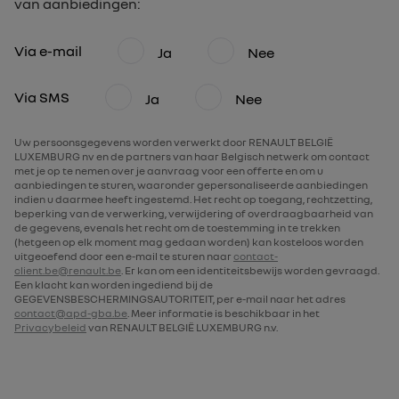
van aanbiedingen:
Via e-mail
Ja
Nee
Via SMS
Ja
Nee
Uw persoonsgegevens worden verwerkt door RENAULT BELGIË
LUXEMBURG nv en de partners van haar Belgisch netwerk om contact
met je op te nemen over je aanvraag voor een offerte en om u
aanbiedingen te sturen, waaronder gepersonaliseerde aanbiedingen
indien u daarmee heeft ingestemd. Het recht op toegang, rechtzetting,
beperking van de verwerking, verwijdering of overdraagbaarheid van
de gegevens, evenals het recht om de toestemming in te trekken
(hetgeen op elk moment mag gedaan worden) kan kosteloos worden
uitgeoefend door een e-mail te sturen naar
contact-
client.be@renault.be
. Er kan om een identiteitsbewijs worden gevraagd.
Een klacht kan worden ingediend bij de
GEGEVENSBESCHERMINGSAUTORITEIT, per e-mail naar het adres
contact@apd-gba.be
. Meer informatie is beschikbaar in het
Privacybeleid
van RENAULT BELGIË LUXEMBURG n.v.